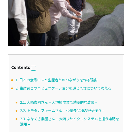
Contents
1.
日本の食品ロスと生産者とのつながりを作る理由
2.
生産者とのコミュニケーションを通じて食について考える
2.1.
大崎農園さん – 大規模農業で効率的な農業 –
2.2.
トモタカファームさん – 少量多品種の野菜作り –
2.3.
ななくさ農園さん – 大崎リサイクルシステムを担う堆肥を
活用 –