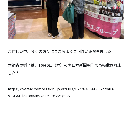
お忙しい中、多くの方々にこころよくご回答いただきました
本調査の様子は、10月6日（木）の南日本新聞朝刊でも掲載されま
した！
https://twitter.com/osakini_pj/status/1577876141356220416?
s=20&t=iAuBx6k6S2dH6_9hvZQ9_A