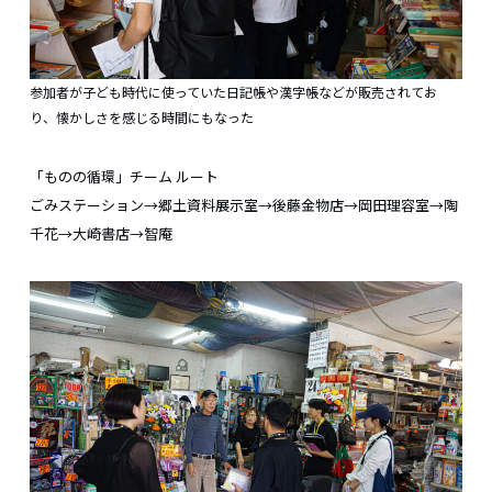
参加者が子ども時代に使っていた日記帳や漢字帳などが販売されてお
り、懐かしさを感じる時間にもなった
「ものの循環」チーム ルート
ごみステーション→郷土資料展示室→後藤金物店→岡田理容室→陶
千花→大崎書店→智庵