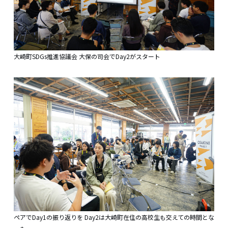
大崎町SDGs推進協議会 大保の司会でDay2がスタート
ペアでDay1の振り返りを Day2は大崎町在住の高校生も交えての時間とな