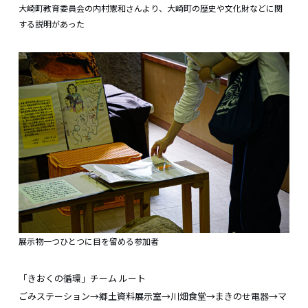
大崎町教育委員会の内村憲和さんより、大崎町の歴史や文化財などに関
する説明があった
展示物一つひとつに目を留める参加者
「きおくの循環」チーム ルート
ごみステーション→郷土資料展示室→川畑食堂→まきのせ電器→マ