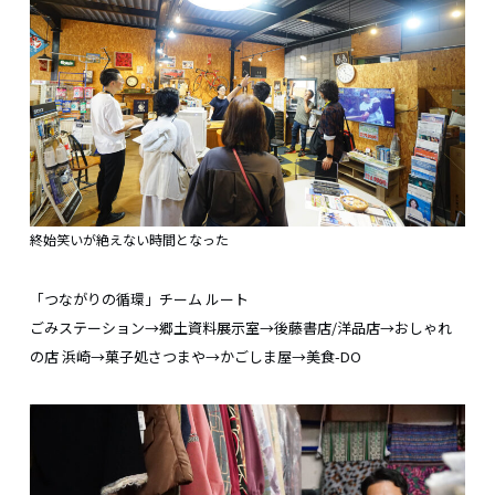
終始笑いが絶えない時間となった
「つながりの循環」チーム ルート
ごみステーション→郷土資料展示室→後藤書店/洋品店→おしゃれ
の店 浜崎→菓子処さつまや→かごしま屋→美食-DO