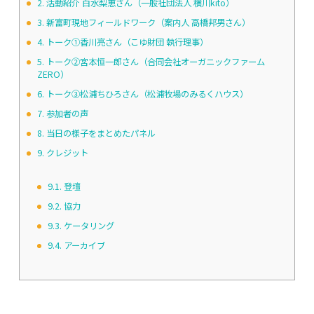
2.
活動紹介 白水梨恵さん（一般社団法人 横川kito）
3.
新富町現地フィールドワーク（案内人 高橋邦男さん）
4.
トーク➀香川亮さん（こゆ財団 執行理事）
5.
トーク②宮本恒一郎さん（合同会社オーガニックファーム
ZERO）
6.
トーク③松浦ちひろさん（松浦牧場のみるくハウス）
7.
参加者の声
8.
当日の様子をまとめたパネル
9.
クレジット
9.1.
登壇
9.2.
協力
9.3.
ケータリング
9.4.
アーカイブ