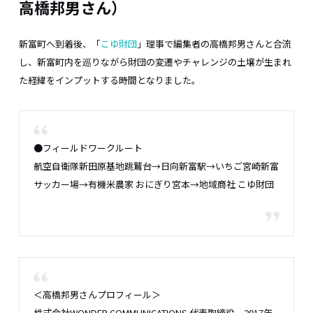
高橋邦男さん）
新富町へ到着後、「
こゆ財団
」理事で編集者の高橋邦男さんと合流
し、新富町内を巡りながら財団の変遷やチャレンジの土壌が生まれ
た経緯をインプットする時間となりました。
●フィールドワークルート
航空自衛隊新田原基地跳鷲台→日向新富駅→いちご宮崎新富
サッカー場→有機米農家 おにぎり宮本→地域商社 こゆ財団
＜高橋邦男さんプロフィール＞
株式会社WONDER COMMUNICATIONS 代表取締役。2017年