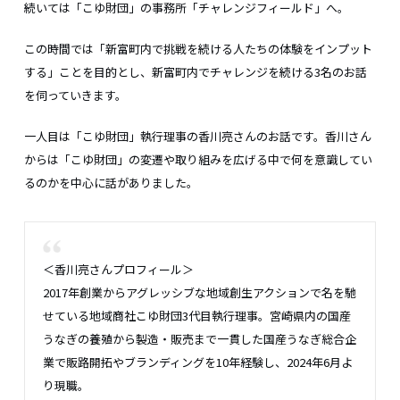
続いては「こゆ財団」の事務所「チャレンジフィールド」へ。
この時間では「新富町内で挑戦を続ける人たちの体験をインプット
する」ことを目的とし、新富町内でチャレンジを続ける3名のお話
を伺っていきます。
一人目は「こゆ財団」執行理事の香川亮さんのお話です。香川さん
からは「こゆ財団」の変遷や取り組みを広げる中で何を意識してい
るのかを中心に話がありました。
＜香川亮さんプロフィール＞
2017年創業からアグレッシブな地域創生アクションで名を馳
せている地域商社こゆ財団3代目執行理事。宮崎県内の国産
うなぎの養殖から製造・販売まで一貫した国産うなぎ総合企
業で販路開拓やブランディングを10年経験し、2024年6月よ
り現職。