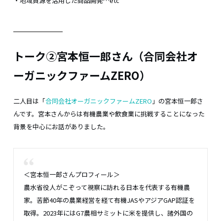
・地域資源を活用した商品開発…etc
トーク②宮本恒一郎さん（合同会社オ
ーガニックファームZERO）
二人目は「
合同会社オーガニックファームZERO
」の宮本恒一郎さ
んです。宮本さんからは有機農業や飲食業に挑戦することになった
背景を中心にお話がありました。
＜宮本恒一郎さんプロフィール＞
農水省役人がこぞって視察に訪れる日本を代表する有機農
家。苦節40年の農業経営を経て有機JASやアジアGAP認証を
取得。2023年にはG7農相サミットに米を提供し、諸外国の