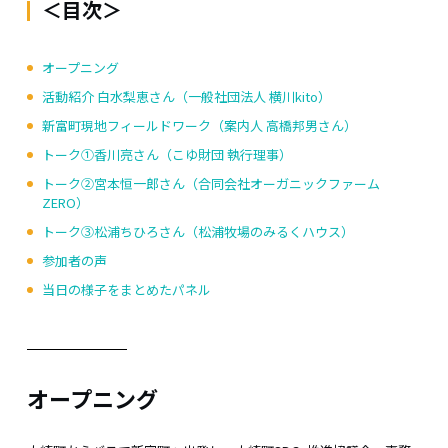
＜目次＞
オープニング
活動紹介 白水梨恵さん（一般社団法人 横川kito）
新富町現地フィールドワーク（案内人 高橋邦男さん）
トーク➀香川亮さん（こゆ財団 執行理事）
トーク②宮本恒一郎さん（合同会社オーガニックファーム
ZERO）
トーク③松浦ちひろさん（松浦牧場のみるくハウス）
参加者の声
当日の様子をまとめたパネル
オープニング