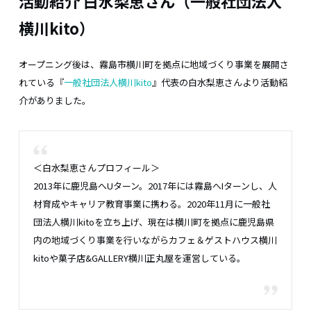
活動紹介 白水梨恵さん（一般社団法人
横川kito）
オープニング後は、霧島市横川町を拠点に地域づくり事業を展開さ
れている『
一般社団法人横川kito
』代表の白水梨恵さんより活動紹
介がありました。
＜白水梨恵さんプロフィール＞
2013年に鹿児島へUターン。2017年には霧島へIターンし、人
材育成やキャリア教育事業に携わる。2020年11月に一般社
団法人横川kitoを立ち上げ、現在は横川町を拠点に鹿児島県
内の地域づくり事業を行いながらカフェ＆ゲストハウス横川
kitoや菓子店&GALLERY横川正丸屋を運営している。