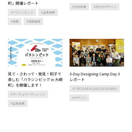
町」開催レポート
分別体験
学びのデザイン
バラシンピック
企業連携
視察
資源循環
見て・さわって・発見！親子で
3-Day Designing Camp Day 3
楽しむ「バラシンピック in 大崎
レポート
町」を開催します！
CIRCULAR VILLAGE DESIGNING
サーキュラーヴィレッジ
デザイン
企業連携