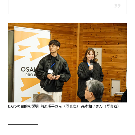
DAY5の目的を説明 前迫昭平さん（写真左） 森本和子さん（写真右）