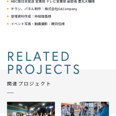
MBC南日本放送 営業局 テレビ営業部 副部長 豊丸大輔様
チラシ、パネル制作：株式会社G&Company
登壇資料作成：仲絵理⾹様
イベント写真・動画撮影：暁将伍様
RELATED
PROJECTS
関連プロジェクト