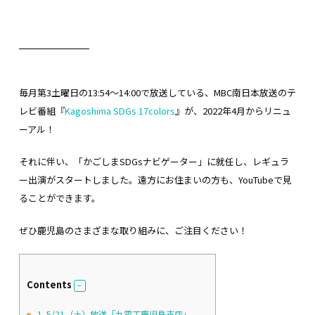
毎月第3土曜日の13:54～14:00で放送している、MBC南日本放送のテ
レビ番組『
Kagoshima SDGs 17colors
』が、2022年4月からリニュ
ーアル！
それに伴い、「かごしまSDGsナビゲーター」に就任し、レギュラ
ー出演がスタートしました。遠方にお住まいの方も、YouTubeで見
ることができます。
ぜひ鹿児島のさまざまな取り組みに、ご注目ください！
Contents
1.
5/21（土）放送「九電工鹿児島支店」