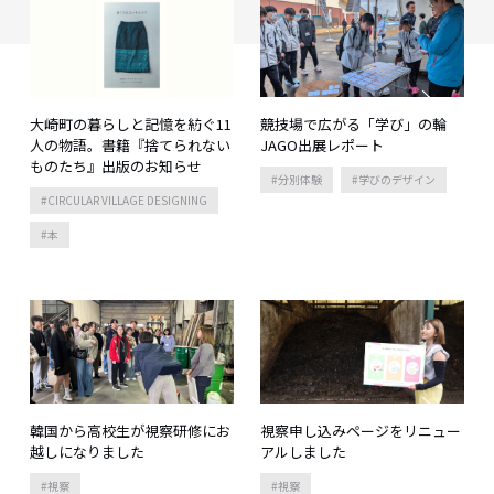
大崎町の暮らしと記憶を紡ぐ11
競技場で広がる「学び」の輪
人の物語。書籍『捨てられない
JAGO出展レポート
ものたち』出版のお知らせ
分別体験
学びのデザイン
CIRCULAR VILLAGE DESIGNING
本
韓国から高校生が視察研修にお
視察申し込みページをリニュー
越しになりました
アルしました
視察
視察