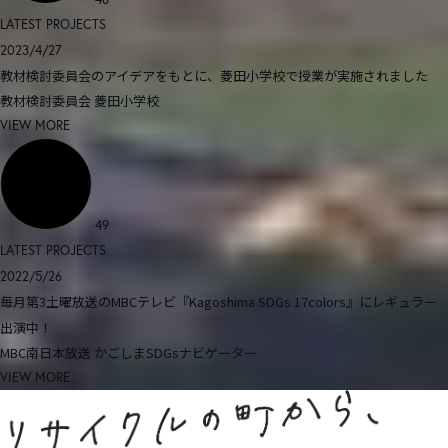
LATEST PROJECTS
2023/4/27
教材検討委員会のアイデアをもとに、菱田小学校で授業が実施されました
教材検討委員会
菱田小学校
VIEW MORE
49
LATEST PROJECTS
2022/5/26
毎月第3土曜放送のMBCテレビ『Kagoshima SDGs 17colors』にレギュラー
出演中！
MBC南日本放送
かごしまSDGsナビゲーター
VIEW MORE