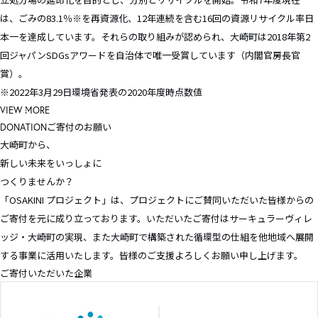
は、ごみの83.1％※を再資源化、12年連続を含む16回の資源リサイクル率日
本一を達成しています。それらの取り組みが認められ、大崎町は2018年第2
回ジャパンSDGsアワードを自治体で唯一受賞しています（内閣官房長官
賞）。
※2022年3月29日環境省発表の2020年度時点数値
VIEW MORE
ご寄付のお願い
DONATION
大崎町から、
新しい未来をいっしょに
つくりませんか？
「OSAKINI プロジェクト」は、プロジェクトにご賛同いただいた皆様からの
ご寄付を元に成り立っております。いただいたご寄付はサーキュラーヴィレ
ッジ・大崎町の実現、また大崎町で構築された循環型の仕組を他地域へ展開
する事業に活用いたします。皆様のご支援よろしくお願い申し上げます。
ご寄付いただいた企業