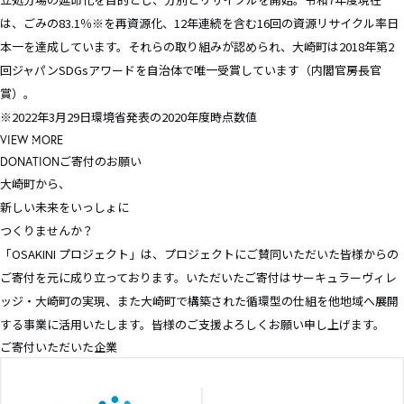
は、ごみの83.1％※を再資源化、12年連続を含む16回の資源リサイクル率日
本一を達成しています。それらの取り組みが認められ、大崎町は2018年第2
回ジャパンSDGsアワードを自治体で唯一受賞しています（内閣官房長官
賞）。
※2022年3月29日環境省発表の2020年度時点数値
VIEW MORE
ご寄付のお願い
DONATION
大崎町から、
新しい未来をいっしょに
つくりませんか？
「OSAKINI プロジェクト」は、プロジェクトにご賛同いただいた皆様からの
ご寄付を元に成り立っております。いただいたご寄付はサーキュラーヴィレ
ッジ・大崎町の実現、また大崎町で構築された循環型の仕組を他地域へ展開
する事業に活用いたします。皆様のご支援よろしくお願い申し上げます。
ご寄付いただいた企業