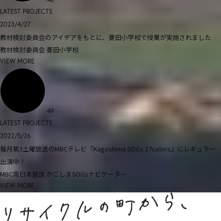
LATEST PROJECTS
2023/4/27
教材検討委員会のアイデアをもとに、菱田小学校で授業が実施されました
教材検討委員会
菱田小学校
VIEW MORE
49
LATEST PROJECTS
2022/5/26
毎月第3土曜放送のMBCテレビ『Kagoshima SDGs 17colors』にレギュラー
出演中！
MBC南日本放送
かごしまSDGsナビゲーター
VIEW MORE