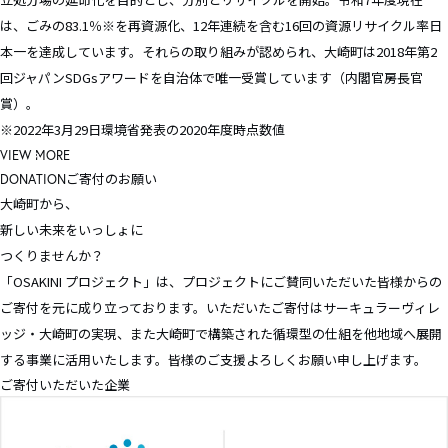
は、ごみの83.1％※を再資源化、12年連続を含む16回の資源リサイクル率日
本一を達成しています。それらの取り組みが認められ、大崎町は2018年第2
回ジャパンSDGsアワードを自治体で唯一受賞しています（内閣官房長官
賞）。
※2022年3月29日環境省発表の2020年度時点数値
VIEW MORE
ご寄付のお願い
DONATION
大崎町から、
新しい未来をいっしょに
つくりませんか？
「OSAKINI プロジェクト」は、プロジェクトにご賛同いただいた皆様からの
ご寄付を元に成り立っております。いただいたご寄付はサーキュラーヴィレ
ッジ・大崎町の実現、また大崎町で構築された循環型の仕組を他地域へ展開
する事業に活用いたします。皆様のご支援よろしくお願い申し上げます。
ご寄付いただいた企業