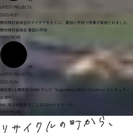
LATEST PROJECTS
2023/4/27
教材検討委員会のアイデアをもとに、菱田小学校で授業が実施されました
教材検討委員会
菱田小学校
VIEW MORE
49
LATEST PROJECTS
2022/5/26
毎月第3土曜放送のMBCテレビ『Kagoshima SDGs 17colors』にレギュラー
出演中！
MBC南日本放送
かごしまSDGsナビゲーター
VIEW MORE