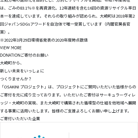
は、ごみの83.1％※を再資源化、12年連続を含む16回の資源リサイクル率日
本一を達成しています。それらの取り組みが認められ、大崎町は2018年第2
回ジャパンSDGsアワードを自治体で唯一受賞しています（内閣官房長官
賞）。
※2022年3月29日環境省発表の2020年度時点数値
VIEW MORE
ご寄付のお願い
DONATION
大崎町から、
新しい未来をいっしょに
つくりませんか？
「OSAKINI プロジェクト」は、プロジェクトにご賛同いただいた皆様からの
ご寄付を元に成り立っております。いただいたご寄付はサーキュラーヴィレ
ッジ・大崎町の実現、また大崎町で構築された循環型の仕組を他地域へ展開
する事業に活用いたします。皆様のご支援よろしくお願い申し上げます。
ご寄付いただいた企業