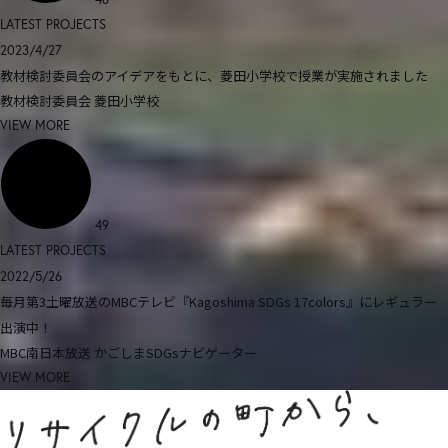
LATEST PROJECTS
2023/4/27
教材検討委員会のアイデアをもとに、菱田小学校で授業が実施されました
教材検討委員会
菱田小学校
VIEW MORE
49
LATEST PROJECTS
2022/5/26
毎月第3土曜放送のMBCテレビ『Kagoshima SDGs 17colors』にレギュラー
出演中！
MBC南日本放送
かごしまSDGsナビゲーター
VIEW MORE